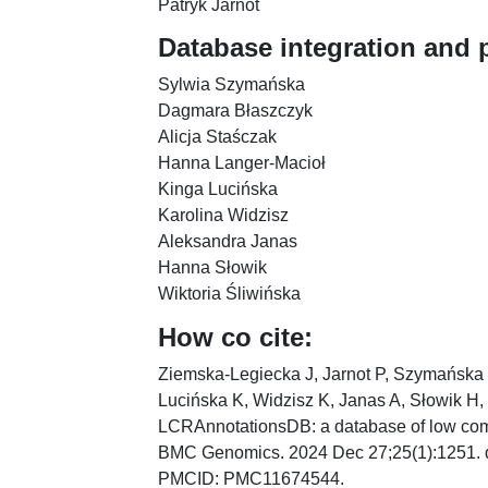
Patryk Jarnot
Database integration and p
Sylwia Szymańska
Dagmara Błaszczyk
Alicja Staśczak
Hanna Langer-Macioł
Kinga Lucińska
Karolina Widzisz
Aleksandra Janas
Hanna Słowik
Wiktoria Śliwińska
How co cite:
Ziemska-Legiecka J, Jarnot P, Szymańska 
Lucińska K, Widzisz K, Janas A, Słowik H,
LCRAnnotationsDB: a database of low compl
BMC Genomics. 2024 Dec 27;25(1):1251. 
PMCID: PMC11674544.